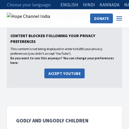
Choose your language:
ENGLISH
HINDI
KANNADA
M
Home
Shows
Godly and Ungodly Children
DONATE
04 भले बच्चे स्वर्ग के अधिकारी है
CONTENT BLOCKED FOLLOWING YOUR PRIVACY
PREFERENCES
This content is not being displayed in order to fullfil your privacy
preferences (you didn't accept 'YouTube').
Do you want to see this anyways? You can change your preferences
here:
ACCEPT YOUTUBE
GODLY AND UNGODLY CHILDREN